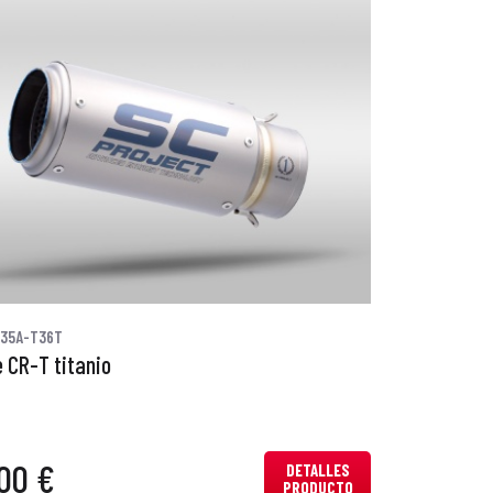
35A-T36T
 CR-T titanio
00 €
DETALLES
PRODUCTO