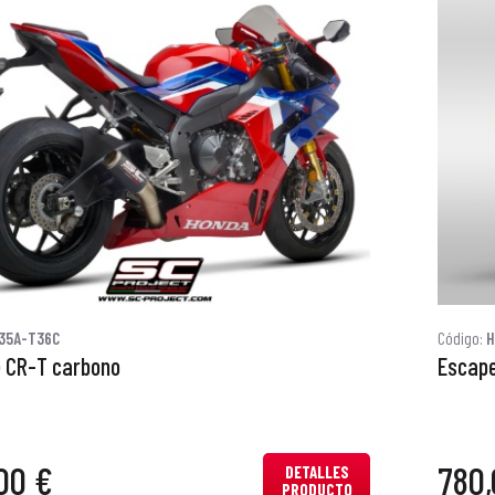
35A-T36C
Código:
H
 CR-T carbono
Escape
00 €
780,
DETALLES
PRODUCTO