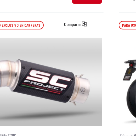
Comparar
 EXCLUSIVO EN CARRERAS
PARA US
35A-T70C
Código:
H