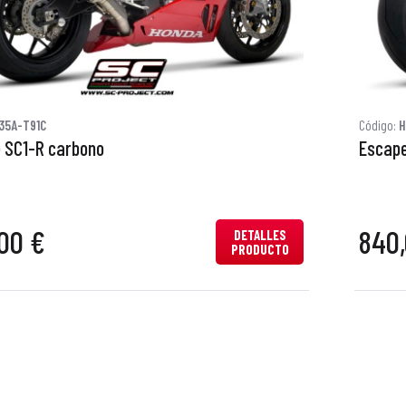
35A-T91C
Código:
H
 SC1-R carbono
Escape
00 €
840,
DETALLES
PRODUCTO