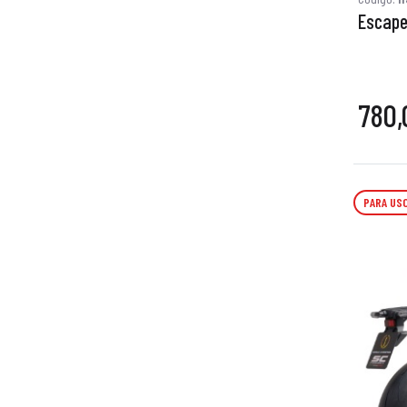
Escape
780,
PARA USO