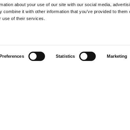
rmation about your use of our site with our social media, advertis
 combine it with other information that you’ve provided to them o
 use of their services.
o
cio al cliente
actos
Preferences
Statistics
Marketing
os derechos reservados. Está prohibida la reproducción, incluso parcial,