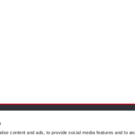
s
ión al Cliente
Follow us
ise content and ads, to provide social media features and to an