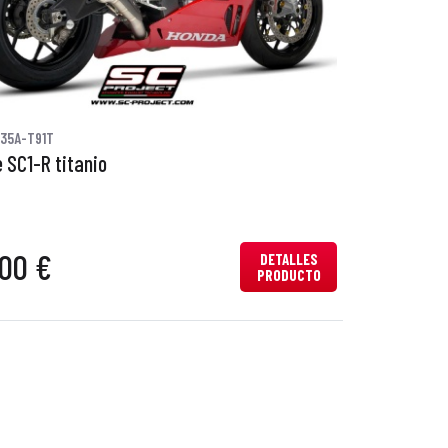
35A-T91T
 SC1-R titanio
00 €
DETALLES
PRODUCTO