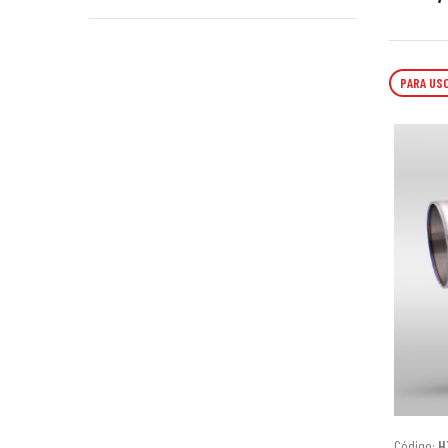
PARA USO
Código:
H