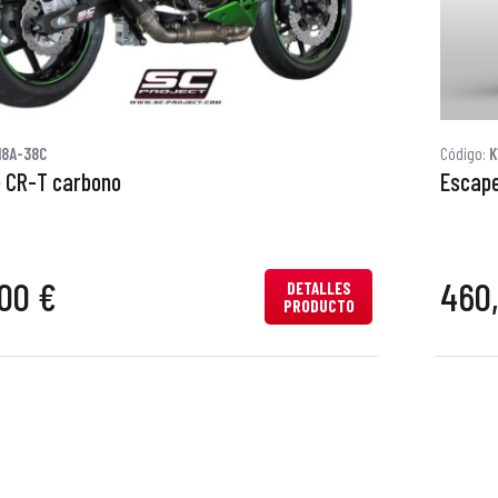
18A-38C
Código:
K
 CR-T carbono
Escape
00 €
460
DETALLES
PRODUCTO