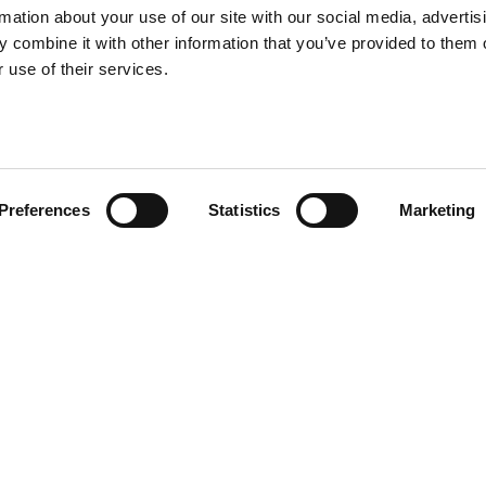
rmation about your use of our site with our social media, advertis
 combine it with other information that you’ve provided to them o
 use of their services.
o
cio al cliente
actos
Preferences
Statistics
Marketing
os derechos reservados. Está prohibida la reproducción, incluso parcial,