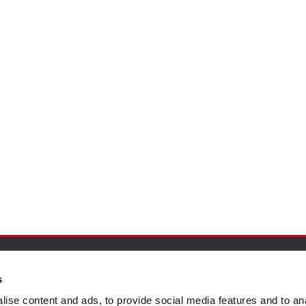
s
ión al Cliente
Follow us
ise content and ads, to provide social media features and to an