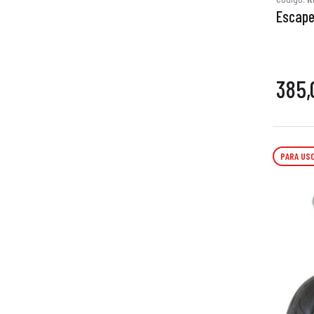
Escape
385,
PARA USO