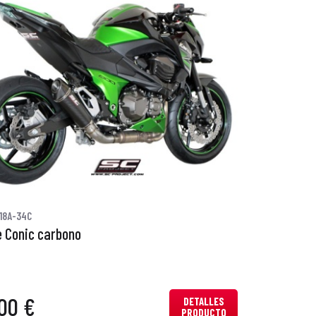
18A-34C
 Conic carbono
00 €
DETALLES
PRODUCTO