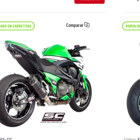
Comparar
ADO EN CARRETERA
HOMOLOG
18A-12C
Código:
K