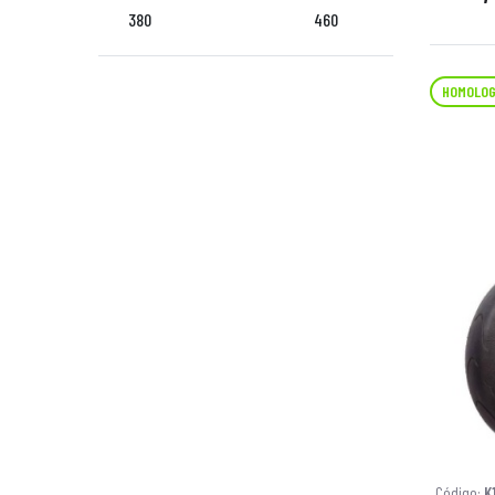
380
460
HOMOLOG
Código:
K