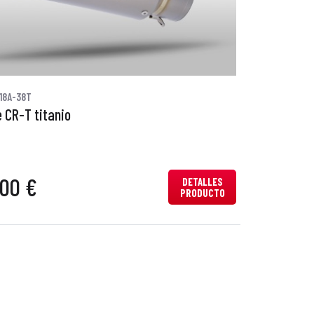
18A-38T
 CR-T titanio
,00 €
DETALLES
PRODUCTO