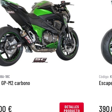
18A-18C
Código:
K
 GP-M2 carbono
Escape
00 €
390,
DETALLES
PRODUCTO