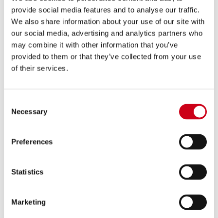
PRODUCTO
provide social media features and to analyse our traffic.
We also share information about your use of our site with
Comparar
PARA USO EXCLUSIVO EN CARRERAS
our social media, advertising and analytics partners who
may combine it with other information that you’ve
Código:
A-ECR10
provided to them or that they’ve collected from your use
ECR+ (Electronic Catalytic Remover)
of their services.
para Aprilia
Consent
190,00 €
DETALLES
Necessary
Selection
PRODUCTO
Preferences
Statistics
Marketing