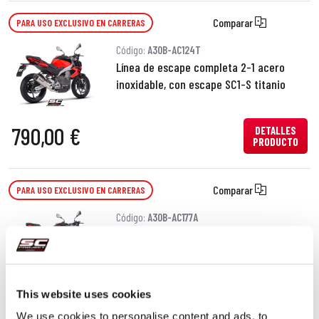
Comparar
PARA USO EXCLUSIVO EN CARRERAS
Código:
A30B-AC124T
Línea de escape completa 2-1 acero
inoxidable, con escape SC1-S titanio
790,00 €
DETALLES
PRODUCTO
Comparar
PARA USO EXCLUSIVO EN CARRERAS
Código:
A30B-AC177A
Línea de escape completa 2-1 acero
inoxidable, con escape S1 acero
inoxidable
This website uses cookies
690,00 €
DETALLES
We use cookies to personalise content and ads, to