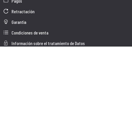
Pagos
Retractación
Garantìa
Condiciones de venta
Información sobre el tratamiento de Datos
Whistleblowing
Datos Corporativos
Polìtica de Cookies
Quienes somos
Atención al Cliente
Faq
Envio